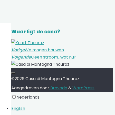
Waar ligt de casa?
Vorige
We mogen bouwen
Volgende
Geen stroom…wat nu?
©2026 Casa di Montagna Thouraz
Aangedreven door
Bravada
&
WordPress
.
Nederlands
English