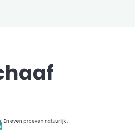
chaaf
s. En even proeven natuurlijk .
z